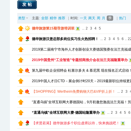
发帖
类型
主题:
全部
精华
推荐
|
时间:
一天
两天
周
月
季
|
热门
德华旅游第15期导游培训班
...
2
3
4
5
德华旅游汉堡总部多岗位实习生火热招聘！
...
2
3
4
5
6
..
2
2019第二届南宁市海外人才创新创业大赛德国预赛在法兰克福
2019中国贵州“工业智造”专题招商推介会在法兰克福隆重举办
第九届中欧企业招聘会 杜塞尔多夫 & 慕尼黑 现在报名正式启动
2019中国人才日CTD－展会倒计时20天－2019最新职位持续更
【SHOPPING】Wertheim免费购物大巴&VIP折上折！
...
2
3
“直通乌镇”全球互联网大赛德国站，9月初邀您激战法兰克福！
“直通乌镇”全球互联网大赛·德国站隆重举办
...
2
3
4
5
6
【求贤若渴】德华旅游多个职位虚席以待，快来挑战吧！