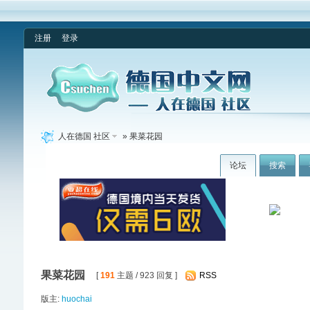
注册
登录
人在德国 社区
» 果菜花园
论坛
搜索
果菜花园
[
191
主题 / 923 回复 ]
RSS
版主:
huochai