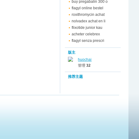
buy pregabalin 300 o
flagyl online bestel
roxithromycin achat
nolvadex achat en li
flixotide junior kau
acheter celebrex
flagyl senza prescri
版主
huochai
管理
32
推荐主题