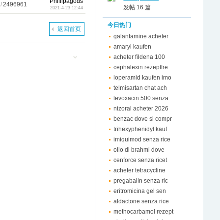
Phillipagods
/
2496961
发帖 16 篇
2021-4-23 12:44
今日热门
返回首页
galantamine acheter
amaryl kaufen
acheter fildena 100
cephalexin rezeptfre
loperamid kaufen imo
telmisartan chat ach
levoxacin 500 senza
nizoral acheter 2026
benzac dove si compr
trihexyphenidyl kauf
imiquimod senza rice
olio di brahmi dove
cenforce senza ricet
acheter tetracycline
pregabalin senza ric
eritromicina gel sen
aldactone senza rice
methocarbamol rezept