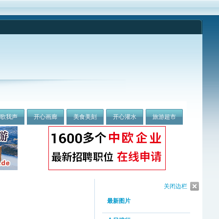
我歌我声
开心画廊
美食美刻
开心灌水
旅游超市
关闭边栏
最新图片