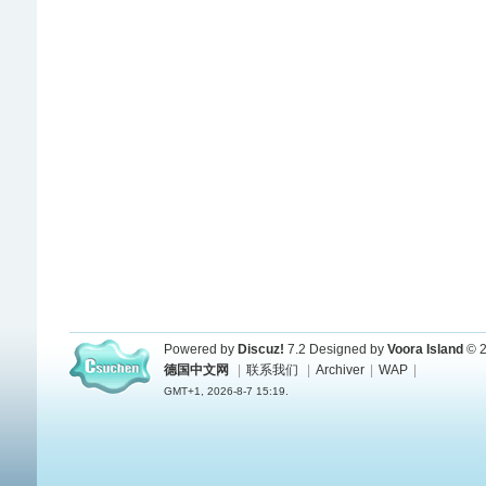
Powered by
Discuz!
7.2
Designed by
Voora Island
© 2
德国中文网
|
联系我们
|
Archiver
|
WAP
|
GMT+1, 2026-8-7 15:19.