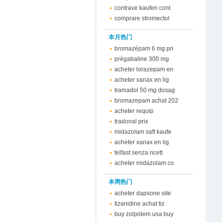
contrave kaufen cont
comprare stromectol
本月热门
bromazépam 6 mg pri
prégabaline 300 mg
acheter lorazepam en
acheter xanax en lig
tramadol 50 mg dosag
bromazepam achat 202
acheter requip
tradonal prix
midazolam saft kaufe
acheter xanax en lig
telfast senza ricett
acheter midazolam co
本周热门
acheter dapsone site
tizanidine achat tiz
buy zolpidem usa buy