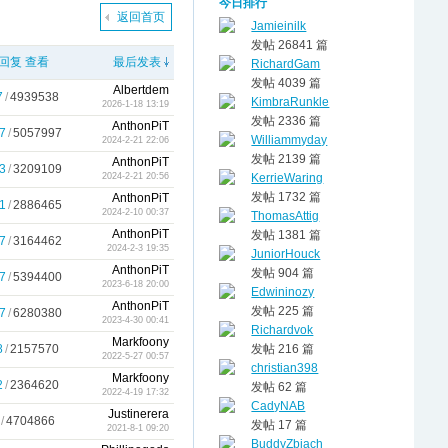
今日排行
返回首页
Jamieinilk
发帖 26841 篇
回复
查看
最后发表
RichardGam
发帖 4039 篇
Albertdem
7
/
4939538
KimbraRunkle
2026-1-18 13:19
发帖 2336 篇
AnthonPiT
7
/
5057997
Williammyday
2024-2-21 22:06
发帖 2139 篇
AnthonPiT
3
/
3209109
KerrieWaring
2024-2-21 20:56
发帖 1732 篇
AnthonPiT
1
/
2886465
2024-2-10 00:37
ThomasAttig
AnthonPiT
发帖 1381 篇
7
/
3164462
2024-2-3 19:35
JuniorHouck
AnthonPiT
发帖 904 篇
7
/
5394400
2023-6-18 20:00
Edwininozy
AnthonPiT
发帖 225 篇
7
/
6280380
2023-4-30 00:41
Richardvok
Markfoony
8
/
2157570
发帖 216 篇
2022-5-27 00:57
christian398
Markfoony
2
/
2364620
发帖 62 篇
2022-4-19 17:32
CadyNAB
Justinerera
/
4704866
发帖 17 篇
2021-8-1 09:20
BuddyZbiach