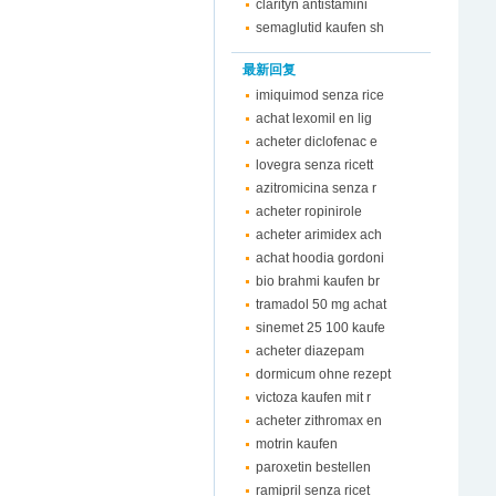
clarityn antistamini
semaglutid kaufen sh
最新回复
imiquimod senza rice
achat lexomil en lig
acheter diclofenac e
lovegra senza ricett
azitromicina senza r
acheter ropinirole
acheter arimidex ach
achat hoodia gordoni
bio brahmi kaufen br
tramadol 50 mg achat
sinemet 25 100 kaufe
acheter diazepam
dormicum ohne rezept
victoza kaufen mit r
acheter zithromax en
motrin kaufen
paroxetin bestellen
ramipril senza ricet