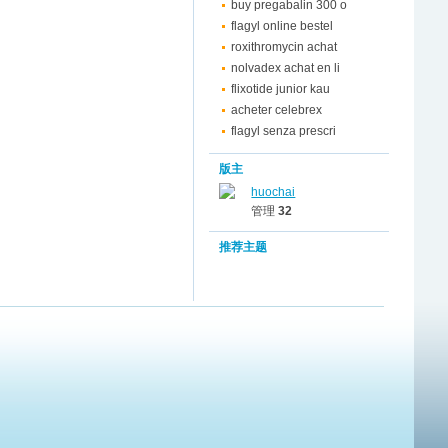
buy pregabalin 300 o
flagyl online bestel
roxithromycin achat
nolvadex achat en li
flixotide junior kau
acheter celebrex
flagyl senza prescri
版主
huochai
管理
32
推荐主题