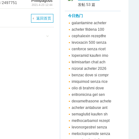
Phillipagods
/
2497751
发帖 53 篇
2021-4-23 12:44
今日热门
返回首页
galantamine acheter
acheter fildena 100
cephalexin rezeptfre
levoxacin 500 senza
cenforce senza ricet
loperamid kaufen imo
telmisartan chat ach
nizoral acheter 2026
benzac dove si compr
imiquimod senza rice
olio di brahmi dove
eritromicina gel sen
dexamethasone achete
acheter antabuse ant
semaglutid kaufen sh
methocarbamol rezept
levonorgestrel senza
metoclopramide senza