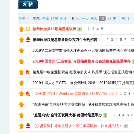
发帖
类型
主题:
全部
精华
推荐
|
时间:
一天
两天
周
月
季
|
热门
德华旅游第15期导游培训班
...
2
3
4
5
德华旅游汉堡总部多岗位实习生火热招聘！
...
2
3
4
5
6
..
2
2019第二届南宁市海外人才创新创业大赛德国预赛在法兰克福
2019中国贵州“工业智造”专题招商推介会在法兰克福隆重举办
第九届中欧企业招聘会 杜塞尔多夫 & 慕尼黑 现在报名正式启动
2019中国人才日CTD－展会倒计时20天－2019最新职位持续更
【SHOPPING】Wertheim免费购物大巴&VIP折上折！
...
2
3
“直通乌镇”全球互联网大赛德国站，9月初邀您激战法兰克福！
“直通乌镇”全球互联网大赛·德国站隆重举办
...
2
3
4
5
6
【求贤若渴】德华旅游多个职位虚席以待，快来挑战吧！