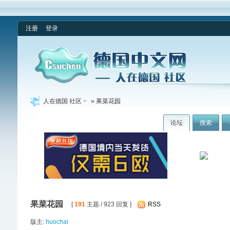
注册
登录
人在德国 社区
» 果菜花园
论坛
搜索
果菜花园
[
191
主题 / 923 回复 ]
RSS
版主:
huochai