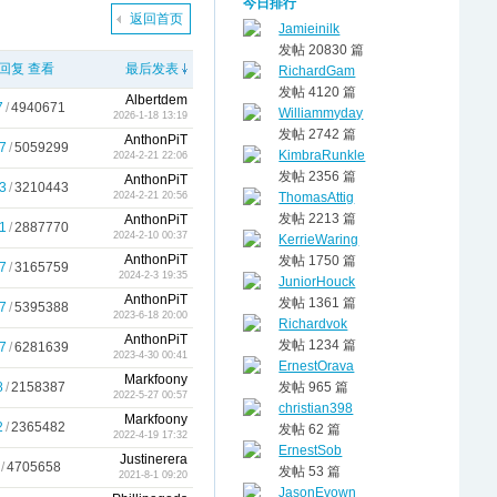
今日排行
返回首页
Jamieinilk
发帖 20830 篇
回复
查看
最后发表
RichardGam
发帖 4120 篇
Albertdem
7
/
4940671
Williammyday
2026-1-18 13:19
发帖 2742 篇
AnthonPiT
7
/
5059299
KimbraRunkle
2024-2-21 22:06
发帖 2356 篇
AnthonPiT
3
/
3210443
ThomasAttig
2024-2-21 20:56
发帖 2213 篇
AnthonPiT
1
/
2887770
2024-2-10 00:37
KerrieWaring
AnthonPiT
发帖 1750 篇
7
/
3165759
2024-2-3 19:35
JuniorHouck
AnthonPiT
发帖 1361 篇
7
/
5395388
2023-6-18 20:00
Richardvok
AnthonPiT
发帖 1234 篇
7
/
6281639
2023-4-30 00:41
ErnestOrava
Markfoony
8
/
2158387
发帖 965 篇
2022-5-27 00:57
christian398
Markfoony
2
/
2365482
发帖 62 篇
2022-4-19 17:32
ErnestSob
Justinerera
/
4705658
发帖 53 篇
2021-8-1 09:20
JasonEvown