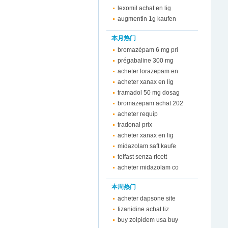
lexomil achat en lig
augmentin 1g kaufen
本月热门
bromazépam 6 mg pri
prégabaline 300 mg
acheter lorazepam en
acheter xanax en lig
tramadol 50 mg dosag
bromazepam achat 202
acheter requip
tradonal prix
acheter xanax en lig
midazolam saft kaufe
telfast senza ricett
acheter midazolam co
本周热门
acheter dapsone site
tizanidine achat tiz
buy zolpidem usa buy