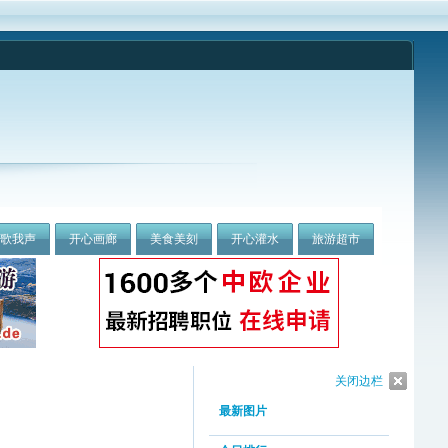
我歌我声
开心画廊
美食美刻
开心灌水
旅游超市
关闭边栏
最新图片