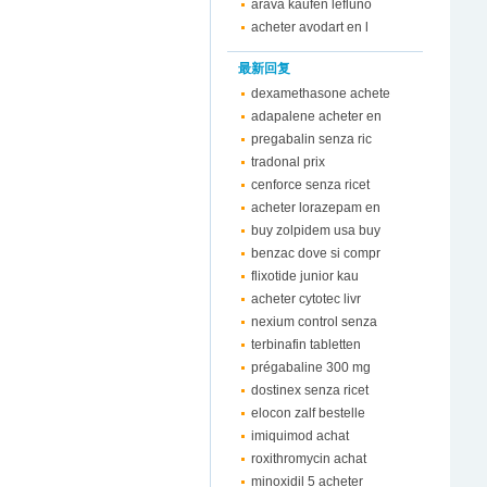
arava kaufen lefluno
acheter avodart en l
最新回复
dexamethasone achete
adapalene acheter en
pregabalin senza ric
tradonal prix
cenforce senza ricet
acheter lorazepam en
buy zolpidem usa buy
benzac dove si compr
flixotide junior kau
acheter cytotec livr
nexium control senza
terbinafin tabletten
prégabaline 300 mg
dostinex senza ricet
elocon zalf bestelle
imiquimod achat
roxithromycin achat
minoxidil 5 acheter