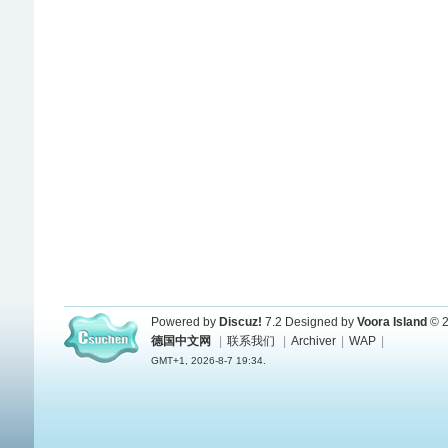
Powered by
Discuz!
7.2
Designed by
Voora Island
© 2
德国中文网
|
联系我们
|
Archiver
|
WAP
|
GMT+1, 2026-8-7 19:34.