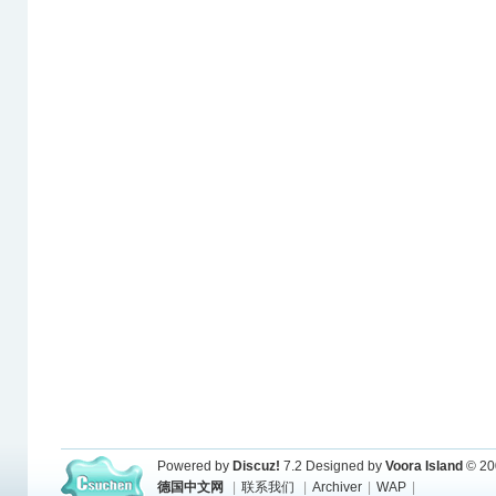
Powered by
Discuz!
7.2
Designed by
Voora Island
© 20
德国中文网
|
联系我们
|
Archiver
|
WAP
|