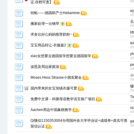
20
证.存档可查】
wj
转帖——德国助产士Hebamme
20
北
搬家处理一台钢琴
20
lit
求各位好心妈妈推荐奶粉~
20
le
宝宝用品转让-衣服篇2
20
y
xiao女想要去德国留学想要去德国留学
20
p
波恩及周边家庭游
20
小
Moses Hess Strasse小朋友聚会
20
穆
国内带来的女宝加绒衣服可爱
20
Ti
免费中文课－科隆母语教学语言推广项目
20
ss
Aachen周边中国象棋教学
20
Q/微信1150353004办理国外各大学毕业证+成绩单+真实可查
g
20
留信认证