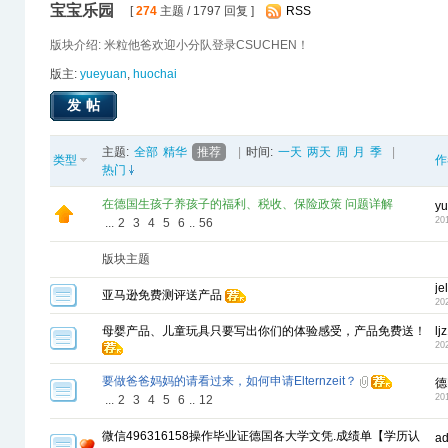
宝宝乐园
[
274
主题 / 1797 回复 ]
RSS
版块介绍: 米粒他爸欢迎小分队登录CSUCHEN！
版主:
yueyuan
,
huochai
发帖
主题:
全部
精华
推荐
|
时间:
一天
两天
周
月
季
|
类型
作
热门
在德国生孩子养孩子的福利、税收、保险政策 问题详解
y
20
...
2
3
4
5
6
..
56
版块主题
je
亚马逊免费测评送产品
20
母婴产品、儿童玩具只要写出你们的体验感受，产品免费送！
lj
20
要做爸爸妈妈的请看过来，如何申请Elternzeit？
德
20
...
2
3
4
5
6
..
12
微信496316158操作毕业证德国各大学文凭.成绩单【学历认
a