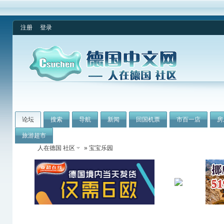
注册
登录
论坛
搜索
导航
新闻
回国机票
市百一店
房
旅游超市
人在德国 社区
» 宝宝乐园