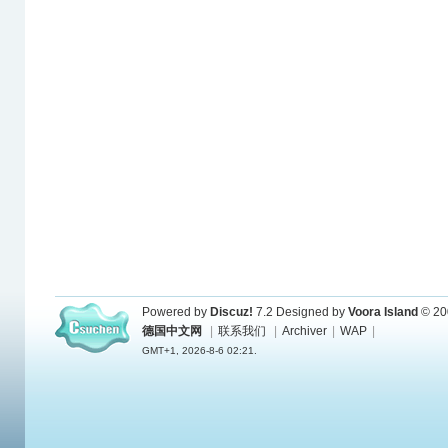
Powered by
Discuz!
7.2
Designed by
Voora Island
© 20
德国中文网
|
联系我们
|
Archiver
|
WAP
|
GMT+1, 2026-8-6 02:21.