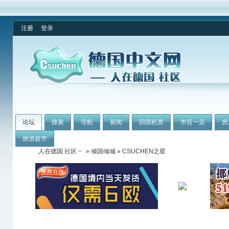
注册
登录
论坛
搜索
导航
新闻
回国机票
市百一店
房
旅游超市
人在德国 社区
»
倾国倾城
» CSUCHEN之星