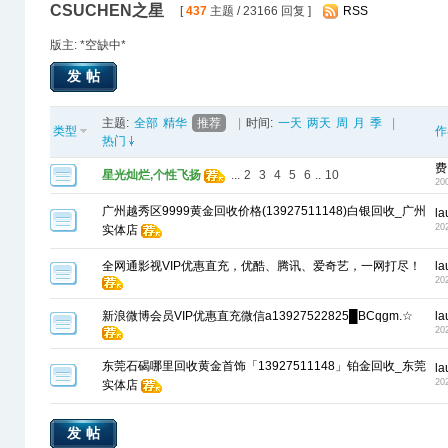
CSUCHEN之星
[
437
主题 / 23166 回复 ]
RSS
版主: *空缺中*
发帖
主题:
全部
精华
推荐
|
时间:
一天
两天
周
月
季
|
类型
作
热门
费
星光灿烂,个性飞扬
...
2
3
4
5
6
..
10
20
广州越秀区9999黄金回收价格(13927511148)白银回收_广州
la
20
实体店
全网通影视VIP优惠直充，优酷、腾讯、爱奇艺，一网打尽！
la
20
新浪微博会员VIP优惠直充微信a13927522825█BCqgm.☆
la
20
东莞石碣哪里回收黄金首饰「13927511148」铂金回收_东莞
la
20
实体店
发帖