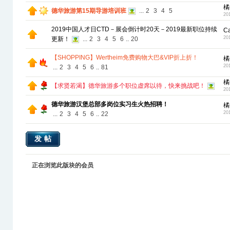
橘
德华旅游第15期导游培训班
...
2
3
4
5
20
2019中国人才日CTD－展会倒计时20天－2019最新职位持续
C
20
更新！
...
2
3
4
5
6
..
20
【SHOPPING】Wertheim免费购物大巴&VIP折上折！
橘
20
...
2
3
4
5
6
..
81
橘
【求贤若渴】德华旅游多个职位虚席以待，快来挑战吧！
20
德华旅游汉堡总部多岗位实习生火热招聘！
橘
20
...
2
3
4
5
6
..
22
发帖
正在浏览此版块的会员