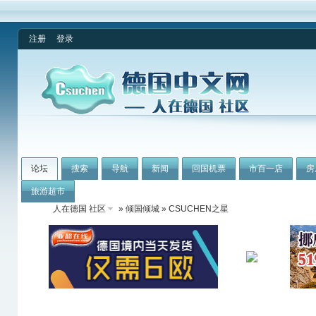
注册
登录
论坛
搜索
导航
新闻
回国机票
市百一店
房
旅游超市
人在德国 社区
»
倾国倾城
» CSUCHEN之星