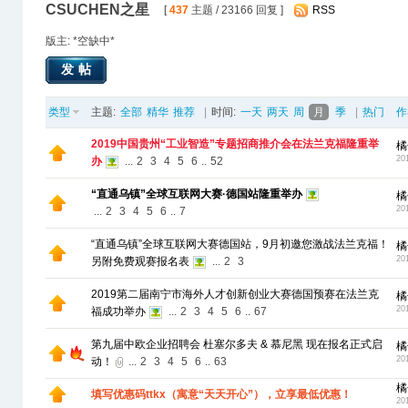
CSUCHEN之星
[
437
主题 / 23166 回复 ]
RSS
版主: *空缺中*
发帖
类型
主题:
全部
精华
推荐
|
时间:
一天
两天
周
月
季
|
热门
作
2019中国贵州“工业智造”专题招商推介会在法兰克福隆重举
橘
20
办
...
2
3
4
5
6
..
52
“直通乌镇”全球互联网大赛·德国站隆重举办
橘
20
...
2
3
4
5
6
..
7
“直通乌镇”全球互联网大赛德国站，9月初邀您激战法兰克福！
橘
20
另附免费观赛报名表
...
2
3
2019第二届南宁市海外人才创新创业大赛德国预赛在法兰克
橘
20
福成功举办
...
2
3
4
5
6
..
67
第九届中欧企业招聘会 杜塞尔多夫 & 慕尼黑 现在报名正式启
橘
20
动！
...
2
3
4
5
6
..
63
橘
填写优惠码ttkx（寓意“天天开心”），立享最低优惠！
20