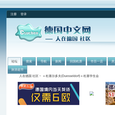
注册
登录
论坛
搜索
导航
新闻
回国机票
市百一店
房
旅游超市
人在德国 社区
»
杜塞尔多夫(Duesseldorf)
» 杜塞学生会