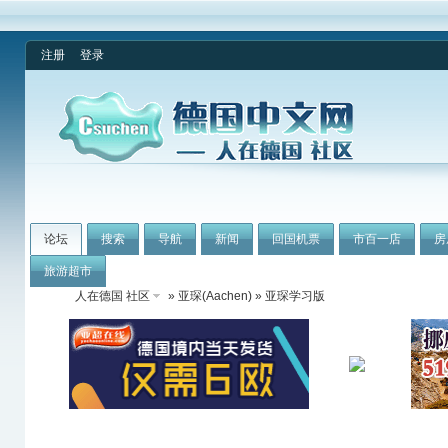
注册
登录
论坛
搜索
导航
新闻
回国机票
市百一店
房
旅游超市
人在德国 社区
»
亚琛(Aachen)
» 亚琛学习版