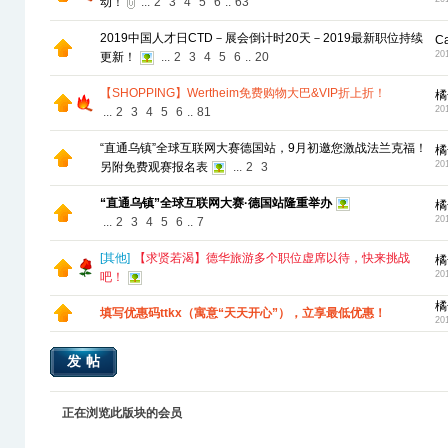
动！
...
2
3
4
5
6
..
63
2019中国人才日CTD－展会倒计时20天－2019最新职位持续
C
20
更新！
...
2
3
4
5
6
..
20
【SHOPPING】Wertheim免费购物大巴&VIP折上折！
橘
20
...
2
3
4
5
6
..
81
“直通乌镇”全球互联网大赛德国站，9月初邀您激战法兰克福！
橘
20
另附免费观赛报名表
...
2
3
“直通乌镇”全球互联网大赛·德国站隆重举办
橘
20
...
2
3
4
5
6
..
7
[
其他
]
【求贤若渴】德华旅游多个职位虚席以待，快来挑战
橘
20
吧！
橘
填写优惠码ttkx（寓意“天天开心”），立享最低优惠！
20
发帖
正在浏览此版块的会员