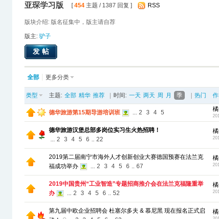
亚琛学习版
[
454
主题 / 1387 回复 ]
RSS
版块介绍: 版名征集中，版主请自荐
版主:
驴子
发帖
全部
更多分类
类型
主题:
全部
精华
推荐
|
时间:
一天
两天
周
月
季
|
热门
作
橘
德华旅游第15期导游培训班
...
2
3
4
5
20
德华旅游汉堡总部多岗位实习生火热招聘！
橘
20
...
2
3
4
5
6
..
22
2019第二届南宁市海外人才创新创业大赛德国预赛在法兰克
橘
20
福成功举办
...
2
3
4
5
6
..
67
2019中国贵州“工业智造”专题招商推介会在法兰克福隆重举
橘
20
办
...
2
3
4
5
6
..
52
第九届中欧企业招聘会 杜塞尔多夫 & 慕尼黑 现在报名正式启
橘
20