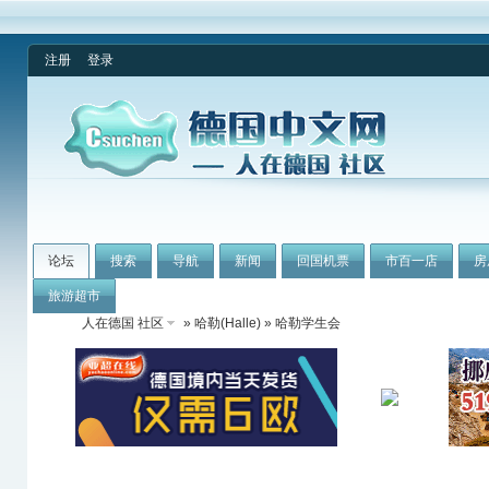
注册
登录
论坛
搜索
导航
新闻
回国机票
市百一店
房
旅游超市
人在德国 社区
»
哈勒(Halle)
» 哈勒学生会