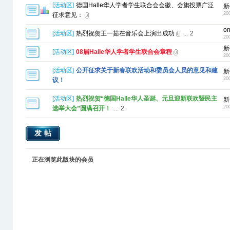
[
活动区
]
德国Halle华人学者学生联合会会徽、会旗投票广泛
新
20
征求意见：
on
[
活动区
]
热烈祝贺王一茹在音乐会上演出成功
...
2
20
新
[
活动区
]
08届Halle华人学者学生联合会章程
20
[
活动区
]
公开征求关于新春联欢活动和委员会人员的意见和建
新
20
议！
[
活动区
]
热烈祝贺“德国Halle华人圣诞、元旦迎新联欢暨民主
新
20
选举大会”圆满召开！
...
2
发帖
正在浏览此版块的会员