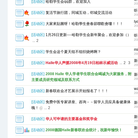
[
活动区
]
哈勒学生会qq群，欢迎加入
20
听
[
活动区
]
复活节旅行团，同城互动，邻城交流活动
20
ly
[
活动区
]
大家來貼圖呀！哈勒學生會春節聯歡會嘍！！！
20
[
活动区
]
1月26日更新----哈勒学生会新年聚会，欢迎参加（）
听
20
...
2
m
[
活动区
]
学生会这个夏天组不组织烧烤啊？
20
新
[
活动区
]
Halle华人声援2008年4月19日柏林示威活动
...
2
3
20
[
活动区
]
2008 Halle 华人学者学生联合会竭诚为大家服务，附
新
20
主要成员研究领域及联系方式
wa
[
活动区
]
新春联欢会才艺展示开始报名了！！！
20
[
活动区
]
免费中医专家讲座、咨询－－留学人员应具备健康体
新
20
魄！
...
2
新
[
活动区
]
华人可申请的主要基金和奖学金
20
新
[
活动区
]
2008德国Halle新春联欢会统计，祝新年愉快！
20