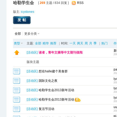
哈勒学生会
[
269
主题 / 834 回复 ]
RSS
版主:
icystones
发帖
全部
更多分类
类型
主题:
全部
精华
推荐
|
时间:
一天
两天
周
月
季
|
热门
作
新
[
活动区
]
读者，青年文摘等中文期刊借阅
20
版块主题
p
[
活动区
]
想在halle建个美食群
20
ly
[
活动区
]
国际文化之夜
20
ly
[
活动区
]
哈勒学生会2013新年活动
20
ly
[
活动区
]
哈勒学生会2013新年活动
20
u
[
活动区
]
复活节活动
20
听