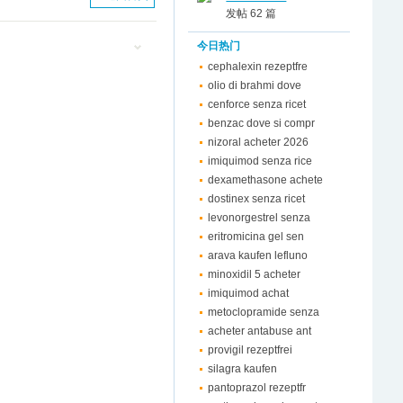
发帖 62 篇
今日热门
cephalexin rezeptfre
olio di brahmi dove
cenforce senza ricet
benzac dove si compr
nizoral acheter 2026
imiquimod senza rice
dexamethasone achete
dostinex senza ricet
levonorgestrel senza
eritromicina gel sen
arava kaufen lefluno
minoxidil 5 acheter
imiquimod achat
metoclopramide senza
acheter antabuse ant
provigil rezeptfrei
silagra kaufen
pantoprazol rezeptfr