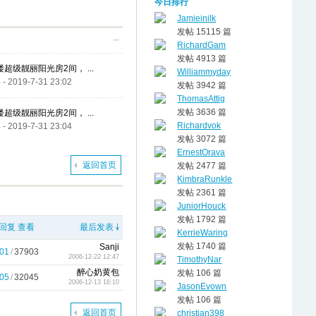
今日排行
Jamieinilk
发帖 15115 篇
RichardGam
发帖 4913 篇
二楼超级靓丽阳光房2间， ...
Williammyday
4
- 2019-7-31 23:02
发帖 3942 篇
ThomasAttig
发帖 3636 篇
二楼超级靓丽阳光房2间， ...
Richardvok
4
- 2019-7-31 23:04
发帖 3072 篇
ErnestOrava
返回首页
发帖 2477 篇
KimbraRunkle
发帖 2361 篇
JuniorHouck
发帖 1792 篇
回复
查看
最后发表
KerrieWaring
发帖 1740 篇
Sanji
01
/
37903
2006-12-22 12:47
TimothyNar
醉心奶黄包
发帖 106 篇
05
/
32045
2006-12-13 16:10
JasonEvown
发帖 106 篇
返回首页
christian398