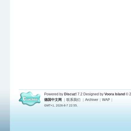
Powered by
Discuz!
7.2
Designed by
Voora Island
© 2
德国中文网
|
联系我们
|
Archiver
|
WAP
|
GMT+1, 2026-8-7 22:55.