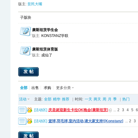
版主:
贫民大嘴
子版块
康斯坦茨学生会
版主:
KONSTANZ学联
康斯坦茨体育版
版主:
成仙了
发帖
全部
出售
求购
更多分类
活动
主题:
全部
精华
推荐
|
时间:
一天
两天
周
月
季
|
热门
[
活动区
]
庆圣诞迎新生卡拉OK晚会[康斯坦茨]
...
2
3
4
5
6
[
活动区
]
篮球,羽毛球,室内活动,请大家支持![Konstanz]
...
2
3
发帖