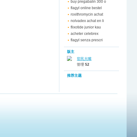
buy pregabalin 300 o
flagyl online bestel
roxithromycin achat
nolvadex achat en li
flixotide junior kau
acheter celebrex
flagyl senza prescri
版主
贫民大嘴
管理
52
推荐主题