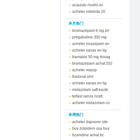
acquisto rivotril on
acheter vidalista 20
本月热门
bromazépam 6 mg pri
prégabaline 300 mg
acheter lorazepam en
acheter xanax en lig
tramadol 50 mg dosag
bromazepam achat 202
acheter requip
tradonal prix
acheter xanax en lig
midazolam saft kaufe
telfast senza ricett
acheter midazolam co
本周热门
acheter dapsone site
buy zolpidem usa buy
tizanidine achat tiz