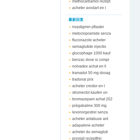
methocarbamol rezept
acheter avodart en l
最新回复
rivastigmin pflaster
metoclopramide senza
fluconazole acheter
semaglutide injectio
glucophage 1000 kauf
benzac dove si compr
nolvadex achat en li
tramadol 50 mg dosag
tradonal prix
acheter crestor en t
stromectol kaufen on
bromazepam achat 202
prégabaline 300 mg
levonorgestrel senza
acheter antabuse ant
adapalene acheter
acheter du semagluti
provigil rezeptfrei