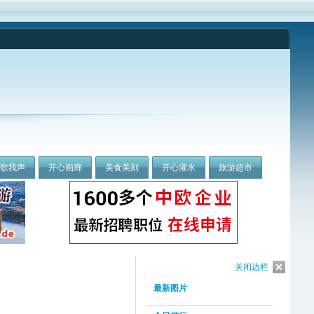
我歌我声
开心画廊
美食美刻
开心灌水
旅游超市
关闭边栏
最新图片